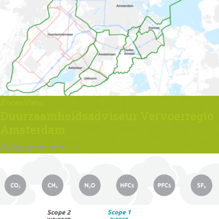
Zoom
View
Duurzaamheidsadviseur Vervoerregio
Amsterdam
Advies gemeente