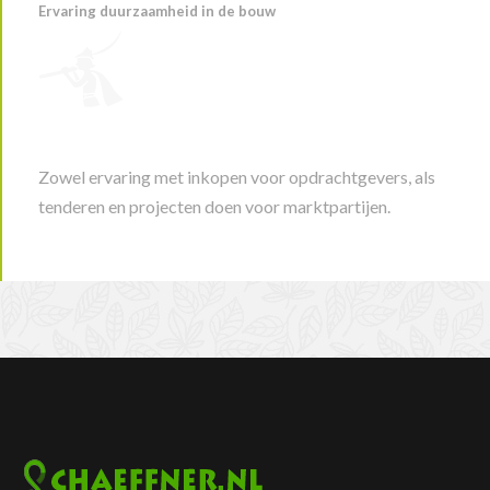
Ervaring duurzaamheid in de bouw
Zowel ervaring met inkopen voor opdrachtgevers, als
tenderen en projecten doen voor marktpartijen.