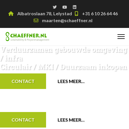
Albatroslaan 78, Lelystad
+31 6 10 26 64 46
maarten@schaeffner.nl
Verduurzamen gebouwde omgeving
/ infra
Circulair / MKI / Duurzaam inkopen
CONTACT
LEES MEER...
Het managen van projecten &
tenderen op duurzaamheid
CONTACT
LEES MEER...