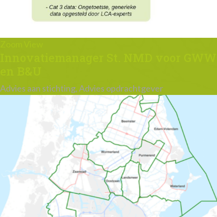
Zoom
View
Innovatiemanager St. NMD voor GWW
en B&U
Advies aan stichting, Advies opdrachtgever