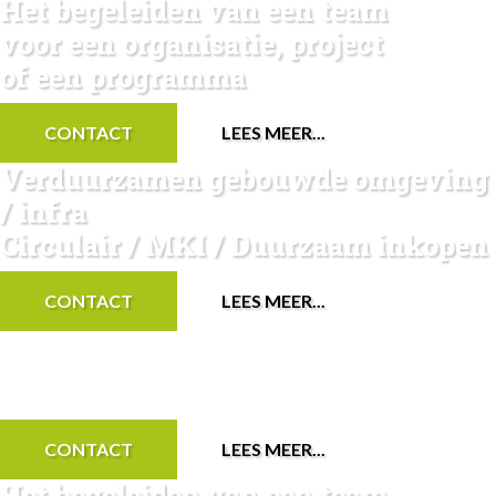
Het begeleiden van een team
voor een organisatie, project
of een programma
CONTACT
LEES MEER...
Verduurzamen gebouwde omgeving
/ infra
Circulair / MKI / Duurzaam inkopen
CONTACT
LEES MEER...
Het managen van projecten &
tenderen op duurzaamheid
CONTACT
LEES MEER...
Het begeleiden van een team