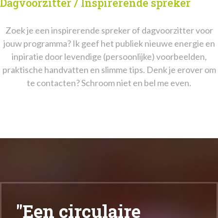
Dagvoorzitter / Inspirerende spreker
Zoek je een inspirerende spreker of dagvoorzitter voor
jouw programma? Ik geef het publiek nieuwe energie en
inpiratie door levendige (persoonlijke) voorbeelden,
praktische handvatten en slimme tips. Denk je erover om
te contacten? Schroom niet en bel me even.
"Een circulaire