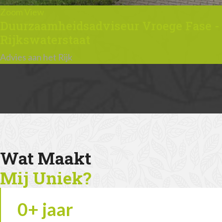
Zoom
View
Duurzaamheidsadviseur Vroege Fase -
Rijkswaterstaat
Advies aan het Rijk
Wat Maakt
Mij Uniek?
0