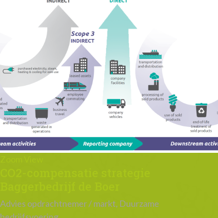
Zoom
View
CO2-compensatie strategie
Baggerbedrijf de Boer
Advies opdrachtnemer / markt, Duurzame
bedrijfsvoering