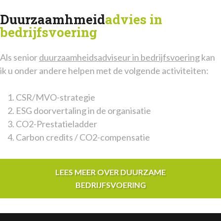
Duurzaamhmeid
advies in
bedrijfsvoering
Als senior
duurzaamheidsadviseur in bedrijfsvoering
kan
ik u onder andere helpen met de volgende activiteiten:
CSR/MVO-strategie
ESG doorvertaling in de organisatie
CO2-Prestatieladder
Carbon credits / CO2-compensatie
LEES MEER OVER DUURZAME
BEDRIJFSVOERING