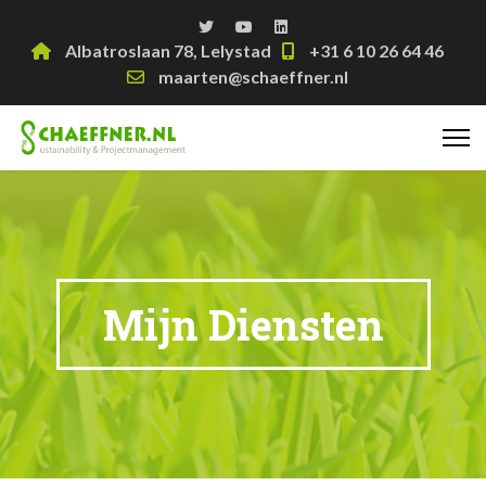
Albatroslaan 78, Lelystad
+31 6 10 26 64 46
maarten@schaeffner.nl
Mijn Diensten